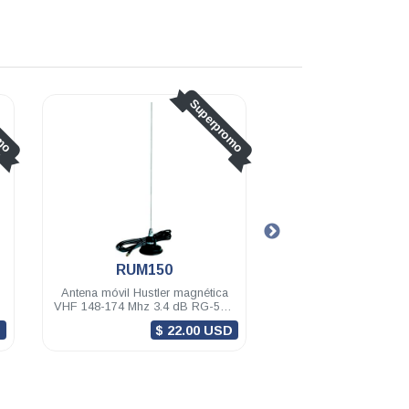
Superpromo
Superpromo
RUM150M
BB
agnética
Antena móvil Hustler magnética
Antena móvil 
B RG-58U
VHF 148-174 Mhz 3.4 dB RG-58U
uso rudo VH
(4.5m) mini-UHF
dB M-34 RG
.00 USD
$ 22.00 USD