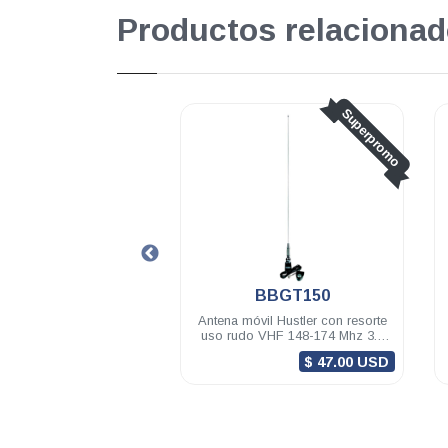
Productos relacionad
Superpromo
Superprom
BBGT150
G7-150-1
ntena móvil Hustler con resorte
Antena base Hustler
uso rudo VHF 148-174 Mhz 3.4
omnidireccional VHF 148-155
dB M-34 RG-58U (5m) PL-259
Mhz 7 dB N hembra
$ 47.00 USD
$ 247.00 USD