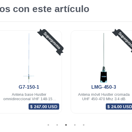
os con este artículo
o
Superpromo
LMG-450-3
RUM150
Antena móvil Hustler cromada
Antena móvil Hustler m
UHF 450-470 Mhz 3.4 dB
VHF 148-174 Mhz 3.4 d
(4.5m) PL-259
$ 24.00 USD
$ 22