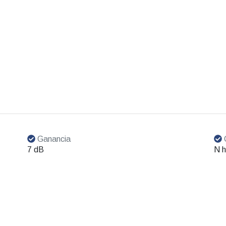
Ganancia
7 dB
N 