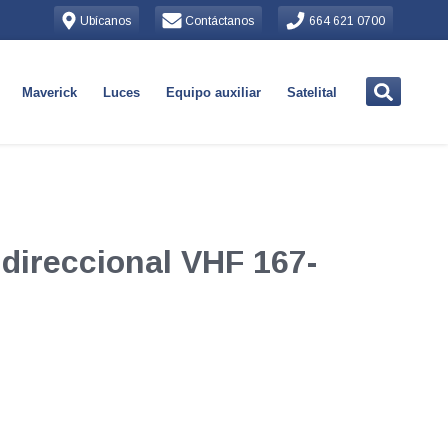
Ubícanos
Contáctanos
664 621 0700
Maverick
Luces
Equipo auxiliar
Satelital
direccional VHF 167-