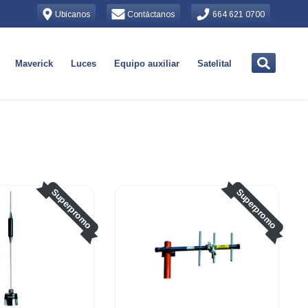
Ubícanos
Contáctanos
664 621 0700
Maverick
Luces
Equipo auxiliar
Satelital
Superpromo
Superpromo