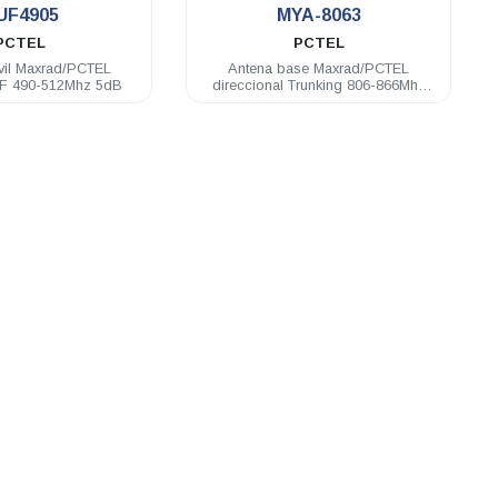
UF4905
MYA-8063
PCTEL
PCTEL
vil Maxrad/PCTEL
Antena base Maxrad/PCTEL
F 490-512Mhz 5dB
direccional Trunking 806-866Mhz
6dB 3 elementos N hembra