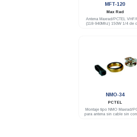
MFT-120
Max Rad
Antena Maxrad/PCTEL VHF
(118-940Mhz) 150W 1/4 de 
1dB 61cm recortable
.
NMO-34
PCTEL
Montaje tipo NMO Maxrad/P
para antena sin cable sin con