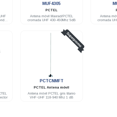
MUF4305
M
PCTEL
/UHF
Antena móvil Maxrad/PCTEL
Antena mó
onda
cromada UHF 430-450Mhz 5dB
cromada UH
Superpromo
PCTCNMFT
PCTEL
Antena móvil
CTEL
Antena móvil PCTEL gris titanio
ector
VHF-UHF 118-940 Mhz 1 dB