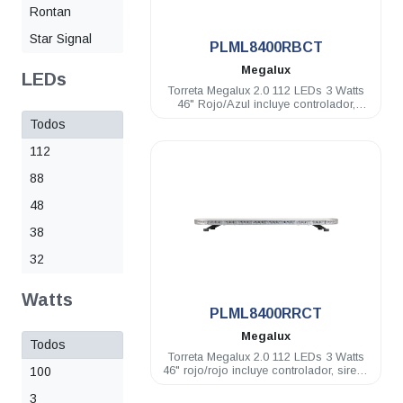
Rontan
Star Signal
PLML8400RBCT
Megalux
LEDs
Torreta Megalux 2.0 112 LEDs 3 Watts
46" Rojo/Azul incluye controlador,
sirena y bocina de 100 Watts
Todos
112
88
48
38
32
.
Watts
PLML8400RRCT
Megalux
Todos
Torreta Megalux 2.0 112 LEDs 3 Watts
46" rojo/rojo incluye controlador, sirena
100
y bocina de 100 Watts
3