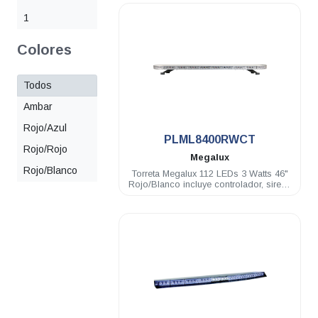
1
Colores
Todos
Ambar
.
Rojo/Azul
PLML8400RWCT
Rojo/Rojo
Megalux
Rojo/Blanco
Torreta Megalux 112 LEDs 3 Watts 46"
Rojo/Blanco incluye controlador, sirena
y bocina de 100 Watts