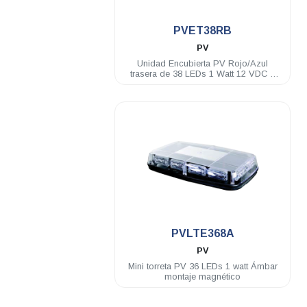
.
PVET38RB
PV
Unidad Encubierta PV Rojo/Azul
trasera de 38 LEDs 1 Watt 12 VDC 2
luces penetracion y montaje brid
.
PVLTE368A
PV
Mini torreta PV 36 LEDs 1 watt Ámbar
montaje magnético