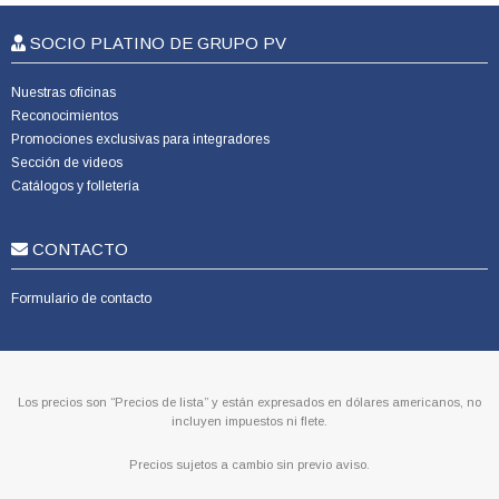
SOCIO PLATINO DE GRUPO PV
Nuestras oficinas
Reconocimientos
Promociones exclusivas para integradores
Sección de videos
Catálogos y folletería
CONTACTO
Formulario de contacto
Los precios son “Precios de lista” y están expresados en dólares americanos, no
incluyen impuestos ni flete.
Precios sujetos a cambio sin previo aviso.