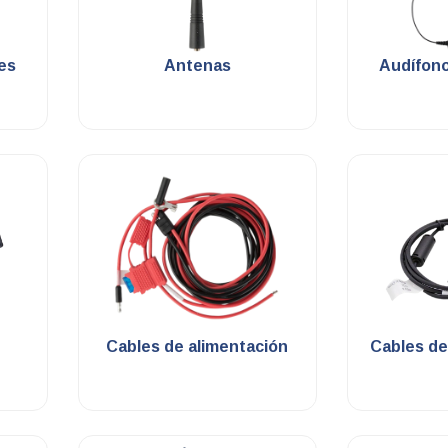
.
es
Antenas
Audífon
.
Cables de alimentación
Cables d