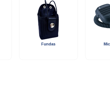
.
Fundas
Mi