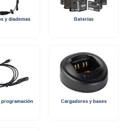
.
.
os y diademas
Baterías
.
.
e programación
Cargadores y bases