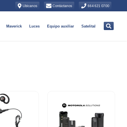
Ubícanos
Contáctanos
664 621 0700
Maverick
Luces
Equipo auxiliar
Satelital