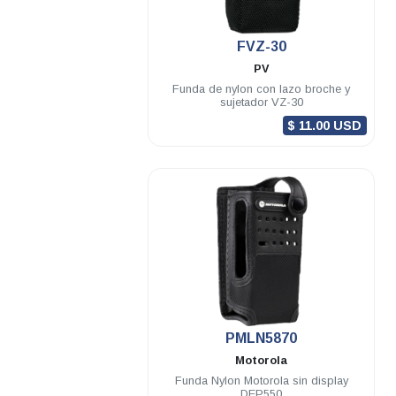
.
FVZ-30
PV
Funda de nylon con lazo broche y
sujetador VZ-30
$ 11.00 USD
.
PMLN5870
Motorola
Funda Nylon Motorola sin display
DEP550