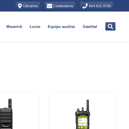
Ubícanos
Contáctanos
664 621 0700
Maverick
Luces
Equipo auxiliar
Satelital