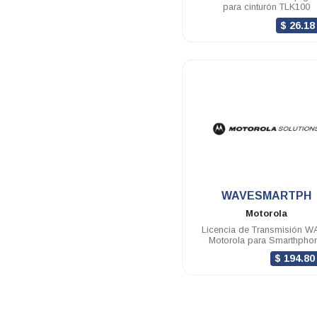
para cinturón TLK100
$ 26.1
.
WAVESMARTPH
Motorola
Licencia de Transmisión 
Motorola para Smarthpho
Vigencia 12 meses
$ 194.8