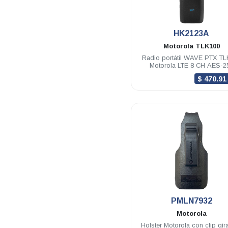
.
HK2123A
Motorola
TLK100
Radio portátil WAVE PTX TL
Motorola LTE 8 CH AES-2
$ 470.9
.
PMLN7932
Motorola
Holster Motorola con clip gira