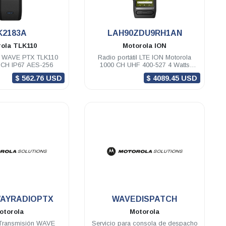
.
.
K2183A
LAH90ZDU9RH1AN
rola
TLK110
Motorola
ION
il WAVE PTX TLK110
Radio portátil LTE ION Motorola
8 CH IP67 AES-256
1000 CH UHF 400-527 4 Watts
GNSS WIFI
$ 562.76 USD
$ 4089.45 USD
.
.
AYRADIOPTX
WAVEDISPATCH
otorola
Motorola
 Transmisión WAVE
Servicio para consola de despacho