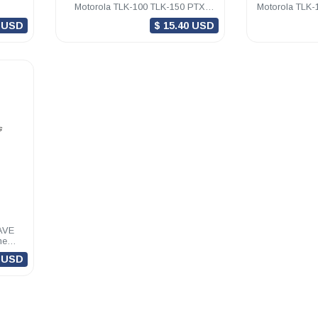
Motorola TLK-100 TLK-150 PTX
Motorola TLK-
Vigencia 1 mes
Vigen
8 USD
$ 15.40 USD
WAVE
ne
0 USD