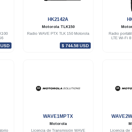
.
HK2142A
H
Motorola
TLK150
Moto
K100
Radio WAVE PTX TLK 150 Motorola
Radio portát
56
LTE Wi-Fi 
1 USD
$ 744.58 USD
.
WAVE1MPTX
WAVE2W
Motorola
M
torio
Licencia de Transmisión WAVE
Licencia de