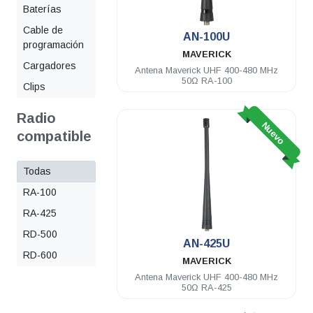
Baterías
Cable de
AN-100U
programación
MAVERICK
Cargadores
Antena Maverick UHF 400-480 MHz
50Ω RA-100
Clips
Radio
Nuevo
compatible
Todas
RA-100
RA-425
RD-500
AN-425U
RD-600
MAVERICK
Antena Maverick UHF 400-480 MHz
50Ω RA-425