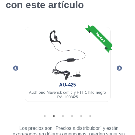
con este artículo
Nuevo
Nuevo
AU-425
100 16
Audífono Maverick c/mic y PTT 1 hilo negro
Ant
RA-100/425
Los precios son “Precios a distribuidor” y están
expresados en dólares americanos, pueden variar sin