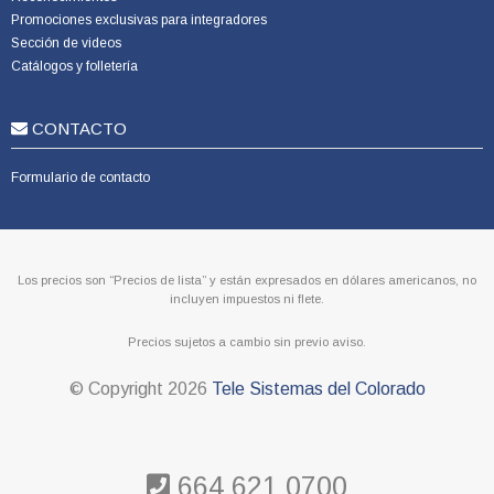
Promociones exclusivas para integradores
Sección de videos
Catálogos y folletería
CONTACTO
Formulario de contacto
Los precios son “Precios de lista” y están expresados en dólares americanos, no
incluyen impuestos ni flete.
Precios sujetos a cambio sin previo aviso.
© Copyright
2026
Tele Sistemas del Colorado
664 621 0700