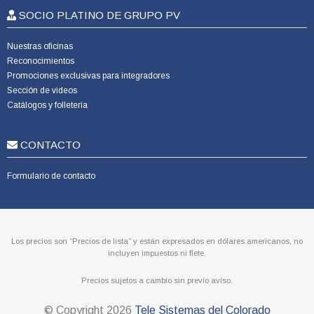
SOCIO PLATINO DE GRUPO PV
Nuestras oficinas
Reconocimientos
Promociones exclusivas para integradores
Sección de videos
Catálogos y folletería
CONTACTO
Formulario de contacto
Los precios son “Precios de lista” y están expresados en dólares americanos, no
incluyen impuestos ni flete.
Precios sujetos a cambio sin previo aviso.
© Copyright
2026
Tele Sistemas del Colorado