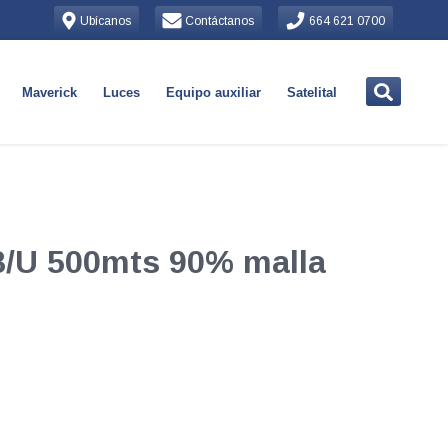
Ubícanos
Contáctanos
664 621 0700
Maverick
Luces
Equipo auxiliar
Satelital
/U 500mts 90% malla