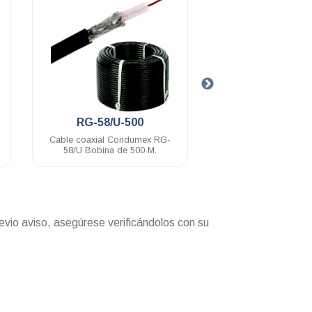
.
.
RG-58/U-5
RFU-
RG-
Cable Condumex Coaxial 5mts
Conector RFI U
macho baño de 
evio aviso, asegúrese verificándolos con su