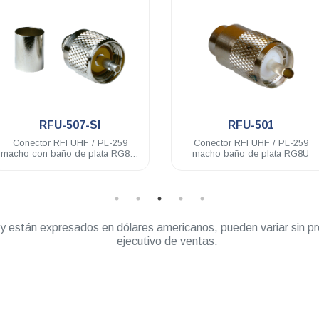
.
.
RFU-501
RG-58/U-500
Conector RFI UHF / PL-259
Cable coaxial Condumex 
macho baño de plata RG8U
58/U Bobina de 500 M.
” y están expresados en dólares americanos, pueden variar sin pr
ejecutivo de ventas.