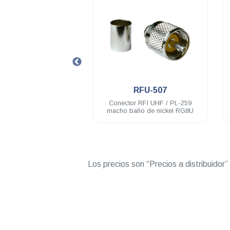
.
.
RFU-507
RFU-507-SI
nector RFI UHF / PL-259
Conector RFI UHF / PL-259
ho baño de nickel RG8U
macho con baño de plata RG8/U
CTN-400
Los precios son “Precios a distribuidor