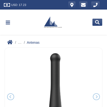
USD: 17.23
...
Antenas