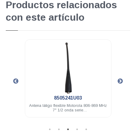
Productos relacionados
con este artículo
.
8505241U03
los
Antena látigo flexible Motorola 806-869 MHz
Ant
quiere
7" 1/2 onda serie
MTP15
GTX/HT/LTS/MTX/PRO/XTS