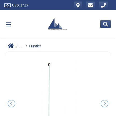
USD: 17.27
...
Hustler