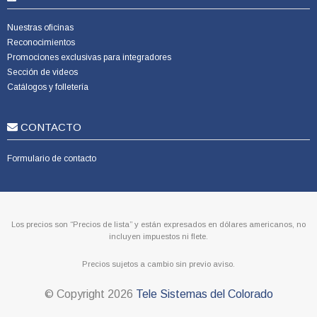
Nuestras oficinas
Reconocimientos
Promociones exclusivas para integradores
Sección de videos
Catálogos y folletería
CONTACTO
Formulario de contacto
Los precios son “Precios de lista” y están expresados en dólares americanos, no
incluyen impuestos ni flete.
Precios sujetos a cambio sin previo aviso.
© Copyright
2026
Tele Sistemas del Colorado