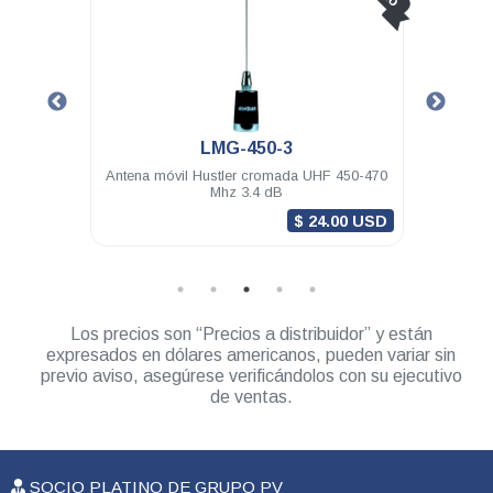
LMG-450-3
Antena móvil Hustler cromada UHF 450-470
Antena móvil
Mhz 3.4 dB
174 Mhz 3.4
$ 24.00 USD
Los precios son “Precios a distribuidor” y están
expresados en dólares americanos, pueden variar sin
previo aviso, asegúrese verificándolos con su ejecutivo
de ventas.
SOCIO PLATINO DE GRUPO PV