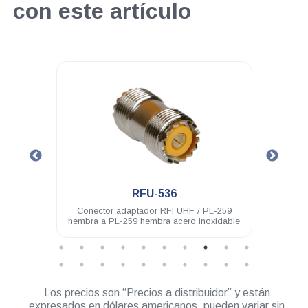
con este artículo
.
RFU-536
 acero
Conector adaptador RFI UHF / PL-259
Cone
hembra a PL-259 hembra acero inoxidable
Los precios son “Precios a distribuidor” y están
expresados en dólares americanos, pueden variar sin