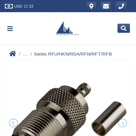
USD: 17.22
...
Series RFU/HKN/RSA/RFN/RFT/RFB