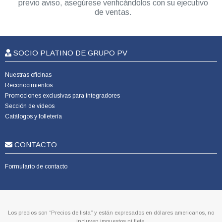
previo aviso, asegúrese verificándolos con su ejecutivo
de ventas.
SOCIO PLATINO DE GRUPO PV
Nuestras oficinas
Reconocimientos
Promociones exclusivas para integradores
Sección de videos
Catálogos y folletería
CONTACTO
Formulario de contacto
Los precios son “Precios de lista” y están expresados en dólares americanos, no
incluyen impuestos ni flete.