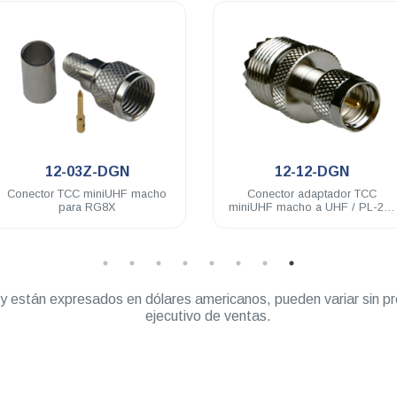
.
.
12-03Z-DGN
12-12-DGN
Conector TCC miniUHF macho
Conector adaptador TCC
para RG8X
miniUHF macho a UHF / PL-259
hembra baño de nickel
” y están expresados en dólares americanos, pueden variar sin pr
ejecutivo de ventas.