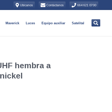
Ubícanos
Contáctanos
664 621 0700
Maverick
Luces
Equipo auxiliar
Satelital
iUHF hembra a
nickel