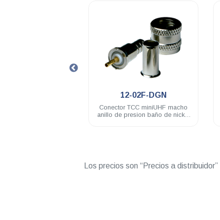
.
.
2-17-DGN
12-02F-DGN
r adaptador TCC
Conector TCC miniUHF macho
embra a BNC macho
anillo de presion baño de nickel
ño de nickel
RG58U
Los precios son “Precios a distribuidor