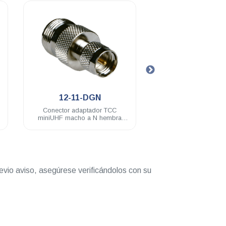
.
.
12-11-DGN
12-13-DGN
Conector adaptador TCC
Conector adaptador T
miniUHF macho a N hembra
hembra a miniUHF mac
baño de nickel
de nickel
evio aviso, asegúrese verificándolos con su