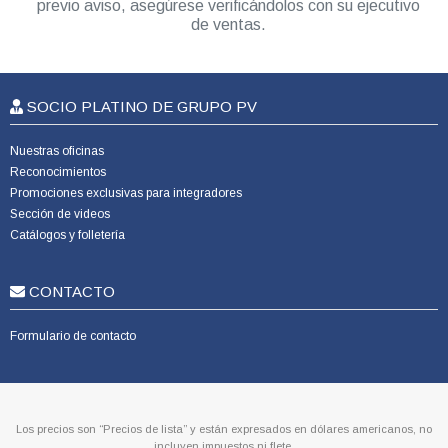
previo aviso, asegúrese verificándolos con su ejecutivo
de ventas.
SOCIO PLATINO DE GRUPO PV
Nuestras oficinas
Reconocimientos
Promociones exclusivas para integradores
Sección de videos
Catálogos y folletería
CONTACTO
Formulario de contacto
Los precios son “Precios de lista” y están expresados en dólares americanos, no
incluyen impuestos ni flete.