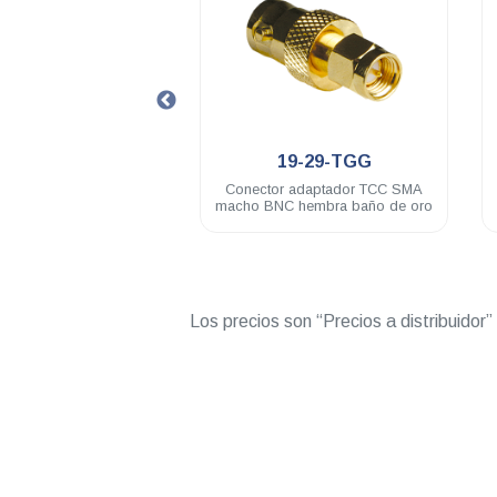
.
.
19-29-TGG
17-01F-5-TGN
nector adaptador TCC SMA
Conector TCC UHF / PL-259
ho BNC hembra baño de oro
macho roscado acero inoxidable
RG58U
Los precios son “Precios a distribuidor