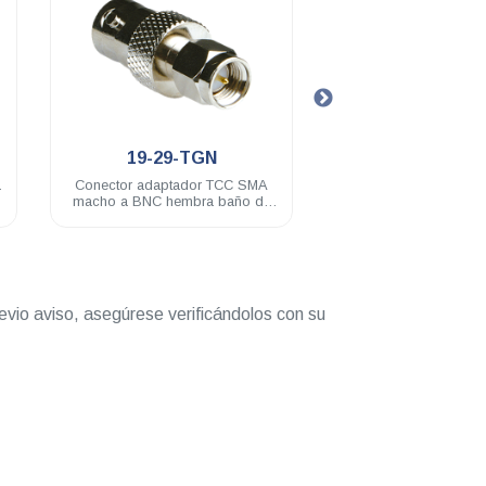
.
.
34-11-FF3-TGN
19-2
C SMA
Protectores para rayos TCC con
Conector adap
ño de
conectores N hembra a N hembra
macho BNC hemb
evio aviso, asegúrese verificándolos con su