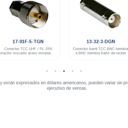
.
.
13-32-3-DGN
19-29-TGN
Conector barril TCC BNC hembra
Conector adaptador TC
a BNC hembra baño de nickel
macho a BNC hembra ba
nickel
” y están expresados en dólares americanos, pueden variar sin pr
ejecutivo de ventas.