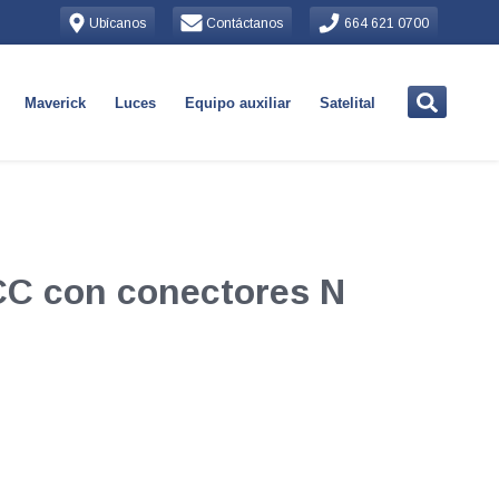
Ubícanos
Contáctanos
664 621 0700
Maverick
Luces
Equipo auxiliar
Satelital
CC con conectores N