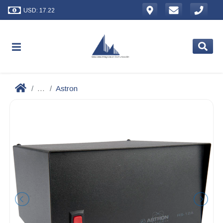
USD: 17.22
...
Astron