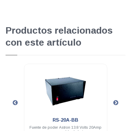
Productos relacionados
con este artículo
.
.
RS-20A-BB
RS-20A
 poder Astron 13.8 Volts 20Amp
Fuente de poder Astron 110VAC