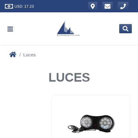
USD: 17.23
Luces
LUCES