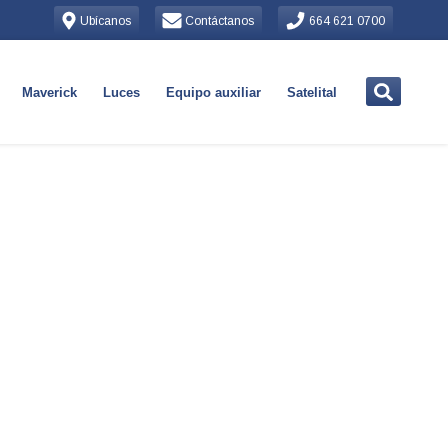
Ubícanos
Contáctanos
664 621 0700
Maverick
Luces
Equipo auxiliar
Satelital