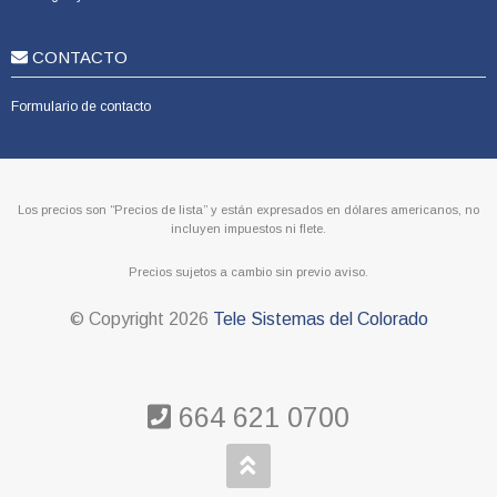
CONTACTO
Formulario de contacto
Los precios son “Precios de lista” y están expresados en dólares americanos, no
incluyen impuestos ni flete.
Precios sujetos a cambio sin previo aviso.
© Copyright
2026
Tele Sistemas del Colorado
664 621 0700