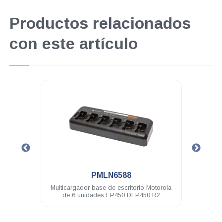
Productos relacionados
con este artículo
.
PMLN6588
P450
Multicargador base de escritorio Motorola
Car
de 6 unidades EP450 DEP450 R2
esc