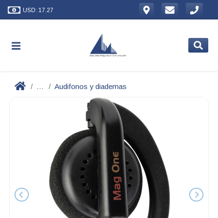
USD: 17.27
...
Audifonos y diademas