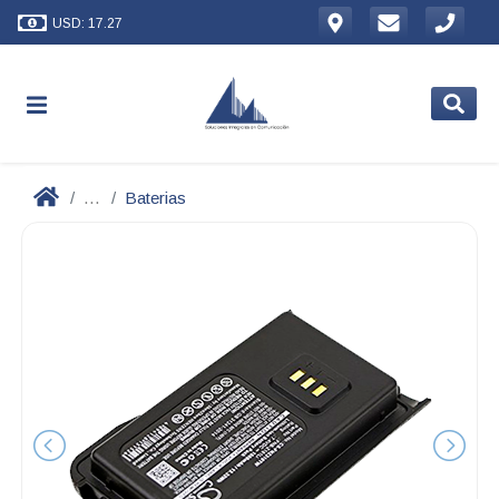
USD: 17.27
...
Baterias