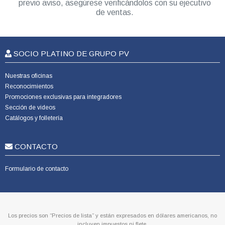
previo aviso, asegúrese verificándolos con su ejecutivo
de ventas.
SOCIO PLATINO DE GRUPO PV
Nuestras oficinas
Reconocimientos
Promociones exclusivas para integradores
Sección de videos
Catálogos y folletería
CONTACTO
Formulario de contacto
Los precios son “Precios de lista” y están expresados en dólares americanos, no
incluyen impuestos ni flete.