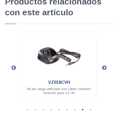
Productos relacionados
con este artículo
.
VZ018CVH
hilos
Kit de carga vehicular con cable conector
Auricu
incluído para VZ-30