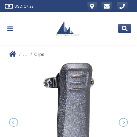
USD: 17.22
...
Clips