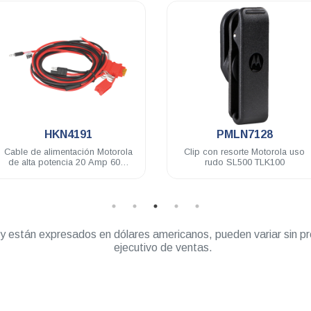
.
.
HKN4191
PMLN7128
able de alimentación Motorola
Clip con resorte Motorola uso
de alta potencia 20 Amp 60W
rudo SL500 TLK100
EM200 EM400 PRO DEM DGM
TLK150
” y están expresados en dólares americanos, pueden variar sin pr
ejecutivo de ventas.