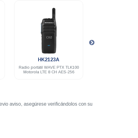
.
.
HK2123A
HK2142A
Radio portátil WAVE PTX TLK100
Radio WAVE PTX TL
Motorola LTE 8 CH AES-256
Motorola
evio aviso, asegúrese verificándolos con su