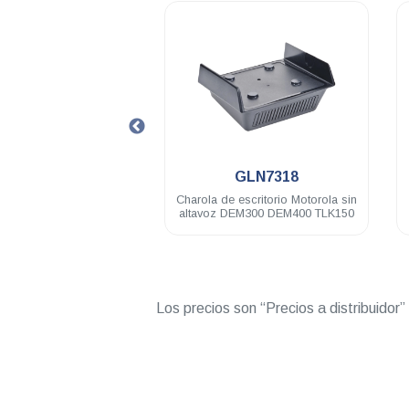
.
.
HK2142A
GLN7318
AVE PTX TLK 150
Charola de escritorio Motorola sin
C
Motorola
altavoz DEM300 DEM400 TLK150
Los precios son “Precios a distribuidor