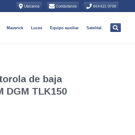
Ubícanos
Contáctanos
664 621 0700
Maverick
Luces
Equipo auxiliar
Satelital
orola de baja
EM DGM TLK150