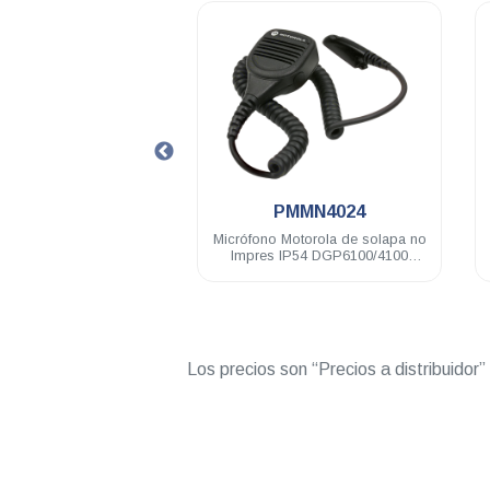
.
.
MNN4077
PMMN4024
orola Li-Ion 2200 mAh
Micrófono Motorola de solapa no
P57 DGP5150/6150
Impres IP54 DGP6100/4100
DGP8000/5000
Los precios son “Precios a distribuidor