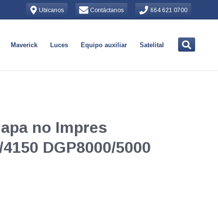
Ubícanos
Contáctanos
664 621 0700
Maverick
Luces
Equipo auxiliar
Satelital
lapa no Impres
/4150 DGP8000/5000