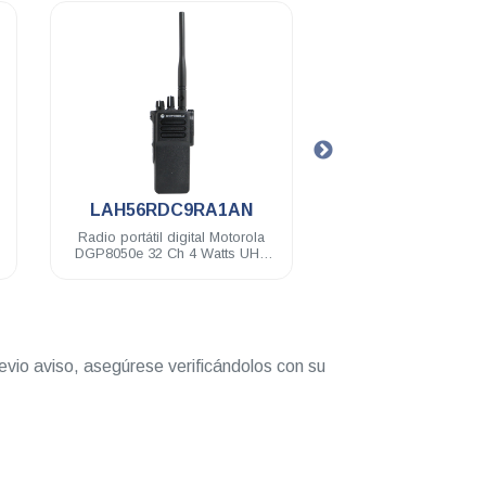
.
.
LAH56RDC9RA1AN
PMNN4077
Radio portátil digital Motorola
Batería Motorola Li-Ion
DGP8050e 32 Ch 4 Watts UHF
7.4 V IP57 DGP5150
403-527 Mhz c/gps NKP
evio aviso, asegúrese verificándolos con su