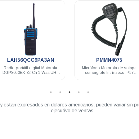
.
.
LAH56QCC9PA3AN
PMMN4075
Radio portátil digital Motorola
Micrófono Motorola de solapa
DGP8050EX 32 Ch 1 Watt UHF
sumergible Intrínseco IP57
403-470 Mhz c/gps NKP EX
DEP500 R5 DGP8050 Elite
” y están expresados en dólares americanos, pueden variar sin pr
ejecutivo de ventas.