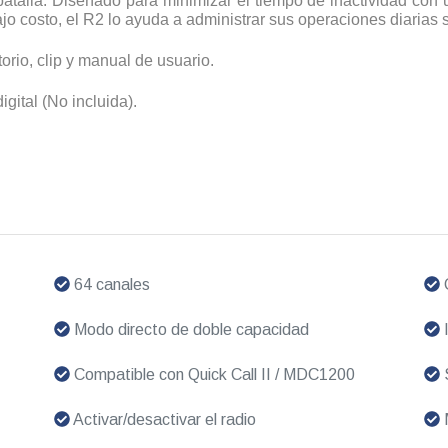
alla. Diseñado para minimizar el tiempo de inactividad con u
o costo, el R2 lo ayuda a administrar sus operaciones diarias si
torio, clip y manual de usuario.
ital (No incluida).
64 canales
C
Modo directo de doble capacidad
I
Compatible con Quick Call II / MDC1200
S
Activar/desactivar el radio