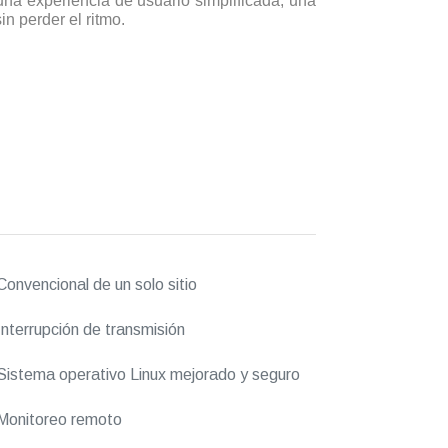
na experiencia de usuario simplificada, una
n perder el ritmo.
onvencional de un solo sitio
nterrupción de transmisión
istema operativo Linux mejorado y seguro
Monitoreo remoto