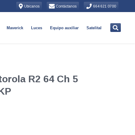
Ubícanos
Contáctanos
664 621 0700
Maverick
Luces
Equipo auxiliar
Satelital
torola R2 64 Ch 5
NKP