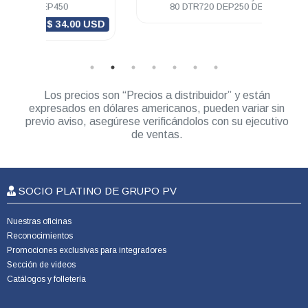
80 DTR720 DEP250 DEP450 R2
0 USD
Los precios son “Precios a distribuidor” y están
expresados en dólares americanos, pueden variar sin
previo aviso, asegúrese verificándolos con su ejecutivo
de ventas.
SOCIO PLATINO DE GRUPO PV
Nuestras oficinas
Reconocimientos
Promociones exclusivas para integradores
Sección de videos
Catálogos y folletería