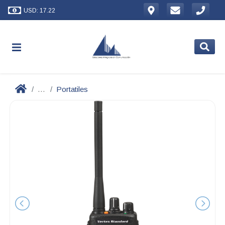
USD: 17.22
...
Portatiles