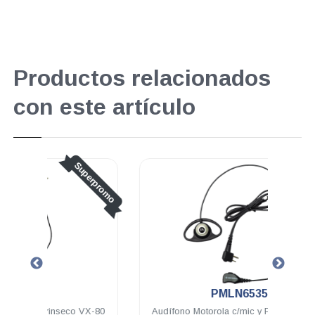
Productos relacionados
con este artículo
perpromo
.
PMLN6535
 VX-80
Audífono Motorola c/mic y PTT negro VX-
Audi