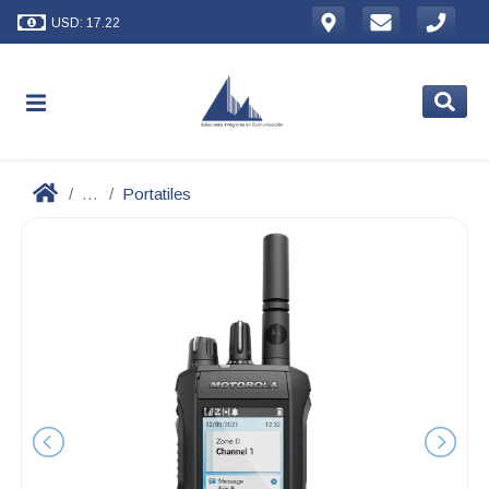
USD: 17.22
...
Portatiles