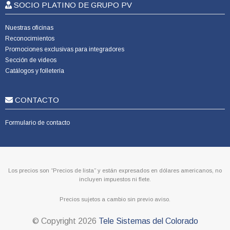
SOCIO PLATINO DE GRUPO PV
Nuestras oficinas
Reconocimientos
Promociones exclusivas para integradores
Sección de videos
Catálogos y folletería
CONTACTO
Formulario de contacto
Los precios son “Precios de lista” y están expresados en dólares americanos, no
incluyen impuestos ni flete.
Precios sujetos a cambio sin previo aviso.
© Copyright
2026
Tele Sistemas del Colorado