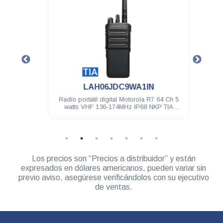
.
LAH06JDC9WA1IN
4 Ch 5
Radio portátil digital Motorola R7 64 Ch 5
Radio 
TIA
watts VHF 136-174MHz IP68 NKP TIA
wa
Compatible
Los precios son “Precios a distribuidor” y están
expresados en dólares americanos, pueden variar sin
previo aviso, asegúrese verificándolos con su ejecutivo
de ventas.