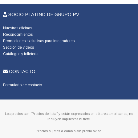
SOCIO PLATINO DE GRUPO PV
Nuestras oficinas
Reconocimientos
Promociones exclusivas para integradores
Sección de videos
Catálogos y folletería
CONTACTO
Formulario de contacto
Los precios son “Precios de lista” y están expresados en dólares americanos, no
incluyen impuestos ni flete.
Precios sujetos a cambio sin previo aviso.