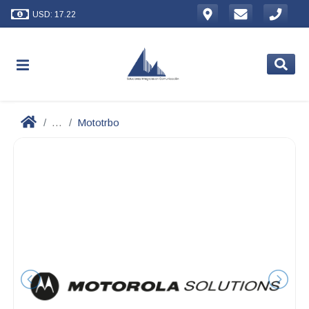
USD: 17.22
...
Mototrbo