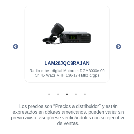
.
.
AM28JQC9RA1AN
LAM28QPC9SA1A
il digital Motorola DGM8000e 99
Radio móvil digital Motorola DG
Watts VHF 136-174 Mhz c/gps
Ch 40 Watts UHF 403-470 
Los precios son “Precios a distribuidor” y están
expresados en dólares americanos, pueden variar sin
previo aviso, asegúrese verificándolos con su ejecutivo
de ventas.