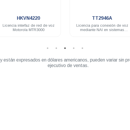
.
.
N4220
TT2946A
faz de red de voz
Licencia para conexión de voz
Li
a MTR3000
mediante NAI en sistemas
DG
Capacity Plus con TRBOnet
” y están expresados en dólares americanos, pueden variar sin pr
ejecutivo de ventas.