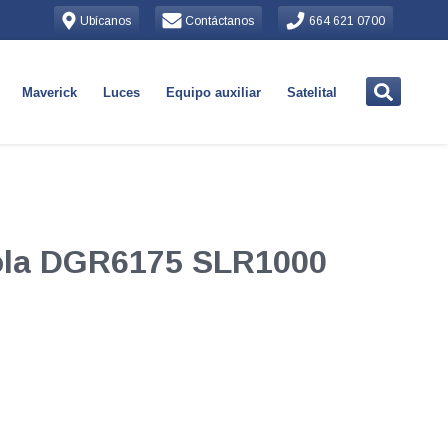
Ubícanos
Contáctanos
664 621 0700
Maverick
Luces
Equipo auxiliar
Satelital
rola DGR6175 SLR1000