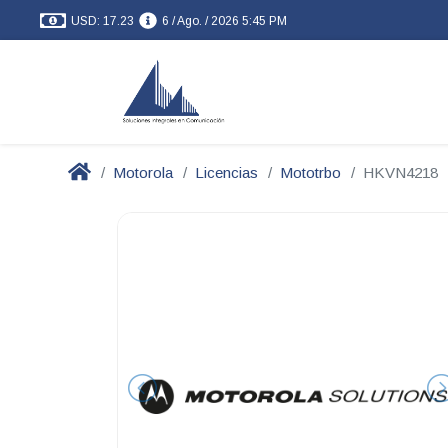
USD: 17.23
6 / Ago. / 2026 5:45 PM
Motorola
Licencias
Mototrbo
HKVN4218