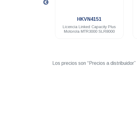
.
5AA
HKVN4151
HKV
rola
Licencia Linked Capacity Plus
Licencia inter
ts VHF
Motorola MTR3000 SLR8000
Motorol
Los precios son “Precios a distribuidor