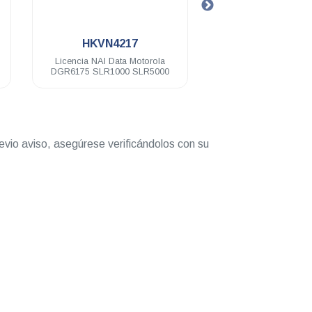
.
.
HKVN4217
T8319A-CA02965AA
cencia NAI Data Motorola
Repetidor digital Motorola
R6175 SLR1000 SLR5000
SLR8000 64 Ch 100 Watts VHF
136-174 Mhz
evio aviso, asegúrese verificándolos con su