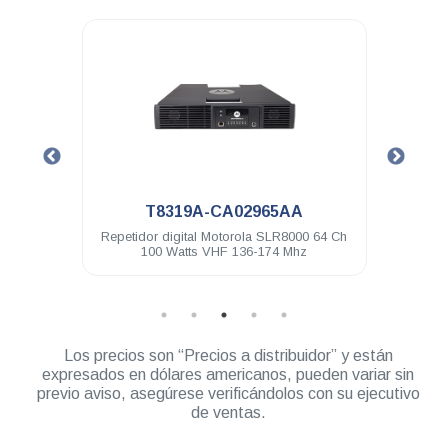
.
.
T8319A-CA02965AA
HKVN
Repetidor digital Motorola SLR8000 64 Ch
Licencia Bluetooth de
100 Watts VHF 136-174 Mhz
de datos
Los precios son “Precios a distribuidor” y están
expresados en dólares americanos, pueden variar sin
previo aviso, asegúrese verificándolos con su ejecutivo
de ventas.