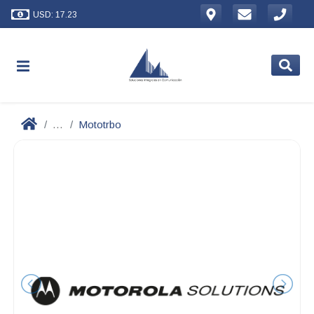
USD: 17.23
...
Mototrbo