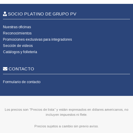
SOCIO PLATINO DE GRUPO PV
Nuestras oficinas
Reconocimientos
Promociones exclusivas para integradores
Sección de videos
Catálogos y folletería
CONTACTO
Formulario de contacto
Los precios son “Precios de lista” y están expresados en dólares americanos, no
incluyen impuestos ni flete.
Precios sujetos a cambio sin previo aviso.