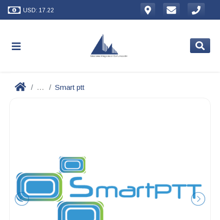
USD: 17.22
...
Smart ptt