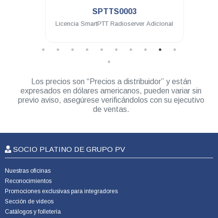
SPTTS0003
eway
Licencia SmartPTT Radioserver Adicional
Lice
Los precios son “Precios a distribuidor” y están
expresados en dólares americanos, pueden variar sin
previo aviso, asegúrese verificándolos con su ejecutivo
de ventas.
SOCIO PLATINO DE GRUPO PV
Nuestras oficinas
Reconocimientos
Promociones exclusivas para integradores
Sección de videos
Catálogos y folletería