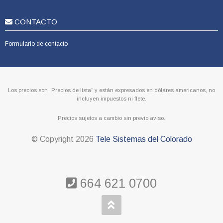
CONTACTO
Formulario de contacto
Los precios son “Precios de lista” y están expresados en dólares americanos, no
incluyen impuestos ni flete.
Precios sujetos a cambio sin previo aviso.
© Copyright
2026
Tele Sistemas del Colorado
664 621 0700