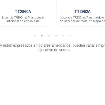
.
.
TT2962A
TT2963
Licencia TRBOnet Plus módulo
Licencia TRBOnet Plus para
de servidor de radio de respaldo
interconexión telefónica aplicabl
por servidor
” y están expresados en dólares americanos, pueden variar sin pr
ejecutivo de ventas.