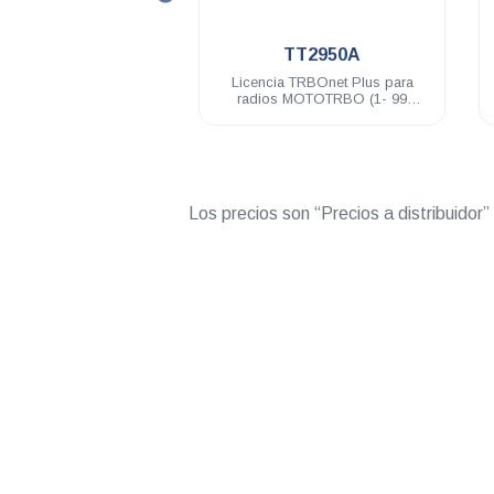
.
.
TT2950A
TT2960A
ia TRBOnet Plus para
Licencia TRBOnet Plus puesto
s MOTOTRBO (1- 99
adicional de consola de
unidades)
despacho
Los precios son “Precios a distribuidor