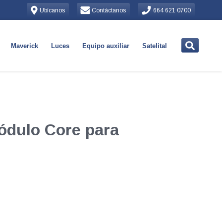
Ubícanos
Contáctanos
664 621 0700
Maverick
Luces
Equipo auxiliar
Satelital
ódulo Core para