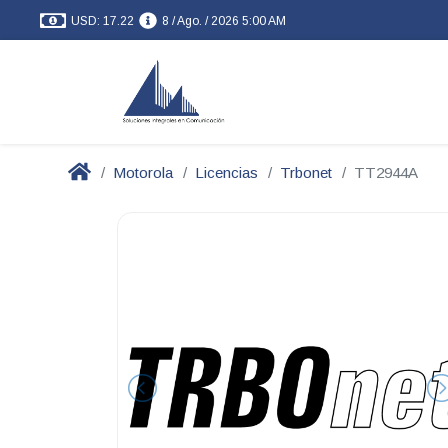
USD: 17.22
8 / Ago. / 2026 5:00 AM
Motorola
Licencias
Trbonet
TT2944A