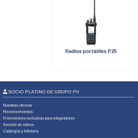
.
Radios portátiles P25
SOCIO PLATINO DE GRUPO PV
Nuestras oficinas
Reconocimientos
Promociones exclusivas para integradores
Sección de videos
Catálogos y folletería