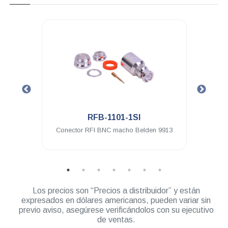
.
RFB-1101-1SI
ra a
Conector RFI BNC macho Belden 9913
Cone
do
Los precios son “Precios a distribuidor” y están
expresados en dólares americanos, pueden variar sin
previo aviso, asegúrese verificándolos con su ejecutivo
de ventas.