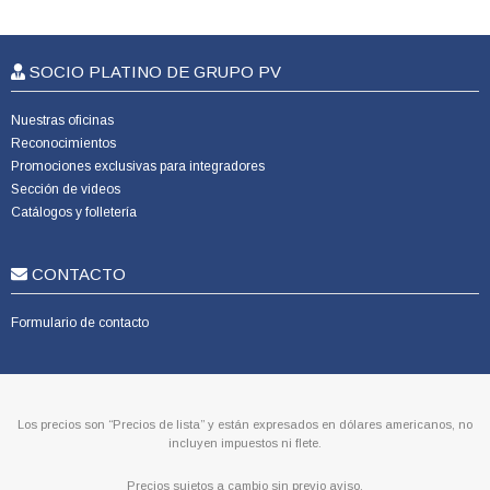
SOCIO PLATINO DE GRUPO PV
Nuestras oficinas
Reconocimientos
Promociones exclusivas para integradores
Sección de videos
Catálogos y folletería
CONTACTO
Formulario de contacto
Los precios son “Precios de lista” y están expresados en dólares americanos, no
incluyen impuestos ni flete.
Precios sujetos a cambio sin previo aviso.