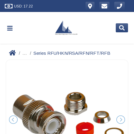
USD: 17.22
...
Series RFU/HKN/RSA/RFN/RFT/RFB