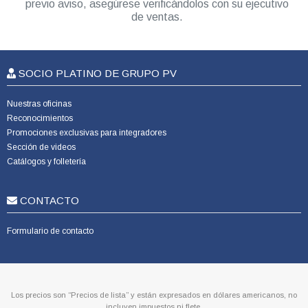
previo aviso, asegúrese verificándolos con su ejecutivo
de ventas.
SOCIO PLATINO DE GRUPO PV
Nuestras oficinas
Reconocimientos
Promociones exclusivas para integradores
Sección de videos
Catálogos y folletería
CONTACTO
Formulario de contacto
Los precios son “Precios de lista” y están expresados en dólares americanos, no
incluyen impuestos ni flete.