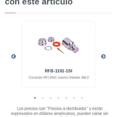
con este artículo
.
RFB-1101-1SI
ra a
Conector RFI BNC macho Belden 9913
Conec
Los precios son “Precios a distribuidor” y están
expresados en dólares americanos, pueden variar sin