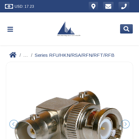
USD: 17.23
...
Series RFU/HKN/RSA/RFN/RFT/RFB