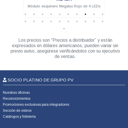
Módulo esquinero Megalux Rojo de 4 LEDs
Módulo interme
LEDs para 
Los precios son “Precios a distribuidor” y están
expresados en dólares americanos, pueden variar sin
previo aviso, asegúrese verificándolos con su ejecutivo
de ventas.
SOCIO PLATINO DE GRUPO PV
Nuestras oficinas
Reconocimientos
Promociones exclusivas para integradores
Sección de videos
Catálogos y folletería