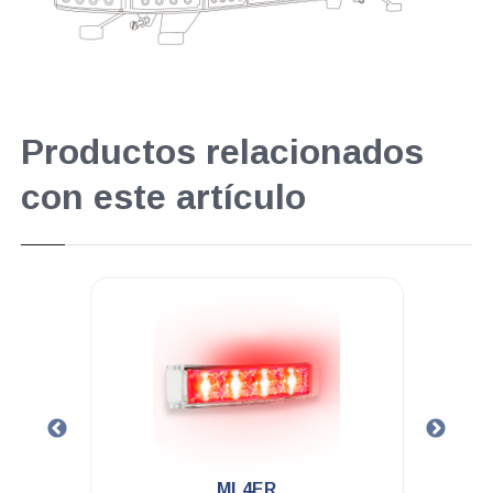
Productos relacionados
con este artículo
.
ML4ER
M