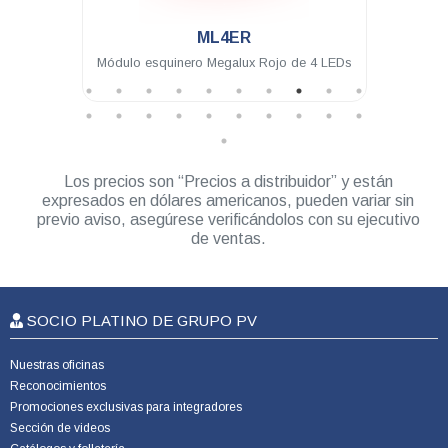
.
R
ML4IA-1
ux Rojo de 4 LEDs
Módulo intermedio Megalux Ámbar de 4
LEDs para torreta Megalux 2.0
Los precios son “Precios a distribuidor” y están
expresados en dólares americanos, pueden variar sin
previo aviso, asegúrese verificándolos con su ejecutivo
de ventas.
SOCIO PLATINO DE GRUPO PV
Nuestras oficinas
Reconocimientos
Promociones exclusivas para integradores
Sección de videos