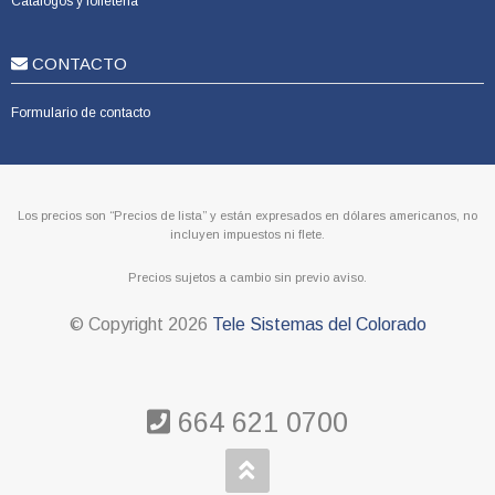
Catálogos y folletería
CONTACTO
Formulario de contacto
Los precios son “Precios de lista” y están expresados en dólares americanos, no
incluyen impuestos ni flete.
Precios sujetos a cambio sin previo aviso.
© Copyright
2026
Tele Sistemas del Colorado
664 621 0700