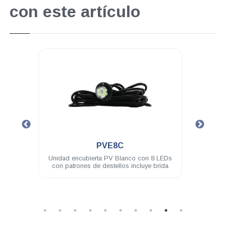
con este artículo
.
PVL4A
 con 8 LEDs
Modulo PV ASSAULT 4 LED 3W difusor
cluye brida
180° ámbar