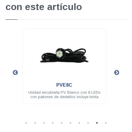
con este artículo
.
PVL4A
 8 LEDs
Modulo PV ASSAULT 4 LED 3W difusor
U
 brida
180° ámbar
Mód