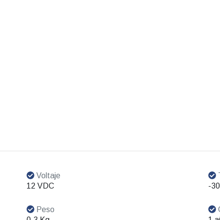
Voltaje
T
12 VDC
-3
Peso
0.3 Kg
1 a