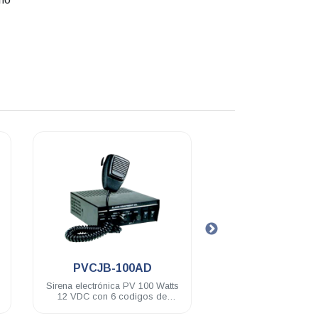
.
.
CJB-100AD
PVCJB-HT85
ctrónica PV 100 Watts
Sirena electrónica PV 100 Watts
con 6 codigos de
controlador remoto
 gabinete metálico