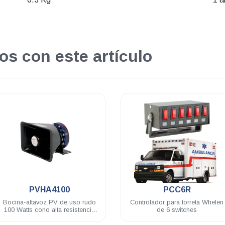
os con este artículo
.
0
PCC6R
PV
e uso rudo
Controlador para torreta Whelen
Sirena ele
esistencia
de 6 switches
12 VDC 
sonido y