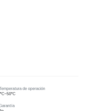
emperatura de operación
0°C~50°C
Garantía
ño