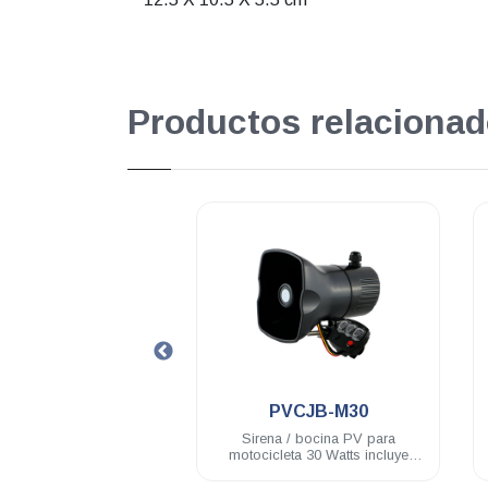
Productos relacionad
.
.
PVCJB-M30
PVHA410
s
Sirena / bocina PV para
Bocina-altavoz PV d
motocicleta 30 Watts incluye
100 Watts cono alta r
controlador
IP66