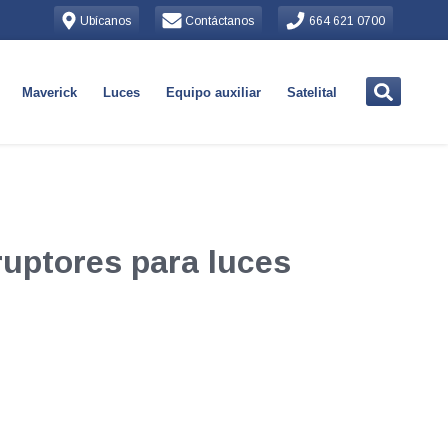
Ubícanos
Contáctanos
664 621 0700
Maverick
Luces
Equipo auxiliar
Satelital
ruptores para luces