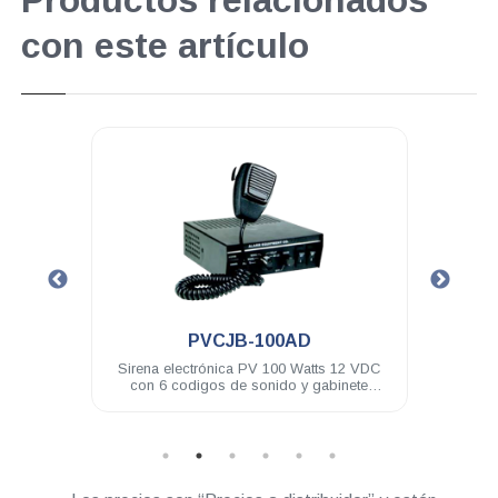
Productos relacionados
con este artículo
.
.
PVCJB-100AD
PVCJB-HT85
lectrónica PV 100 Watts 12 VDC
Sirena electrónica PV 100 Watts c
odigos de sonido y gabinete
remoto
metálico