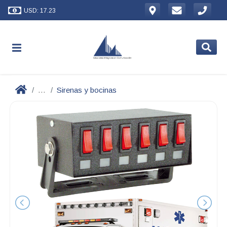
USD: 17.23
...
Sirenas y bocinas