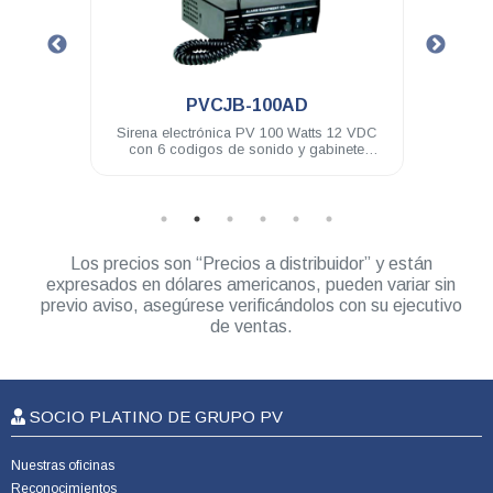
.
.
PVCJB-100AD
PVCJB-H
irena electrónica PV 100 Watts 12 VDC
Sirena electrónica PV 100
con 6 codigos de sonido y gabinete
remoto
metálico
Los precios son “Precios a distribuidor” y están
expresados en dólares americanos, pueden variar sin
previo aviso, asegúrese verificándolos con su ejecutivo
de ventas.
SOCIO PLATINO DE GRUPO PV
Nuestras oficinas
Reconocimientos