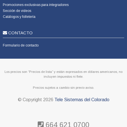
Promociones exclusivas para integradores
Sección de videos
Catálogos y folletería
CONTACTO
Formulario de contacto
Los precios son “Precios de lista” y están expresados en dólares americanos, no
incluyen impuestos ni flete.
Precios sujetos a cambio sin previo aviso.
© Copyright
2026
Tele Sistemas del Colorado
664 621 0700