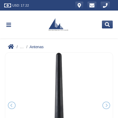
USD: 17.22
...
Antenas