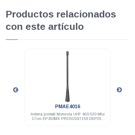
Productos relacionados
con este artículo
.
PMAE4016
869 MHz
Antena portátil Motorola UHF 403-520 Mhz
Ant
17cm EP350MX PRO5150/7150 DEP250
MTP15
DEP450