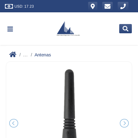
USD: 17.23
...
Antenas