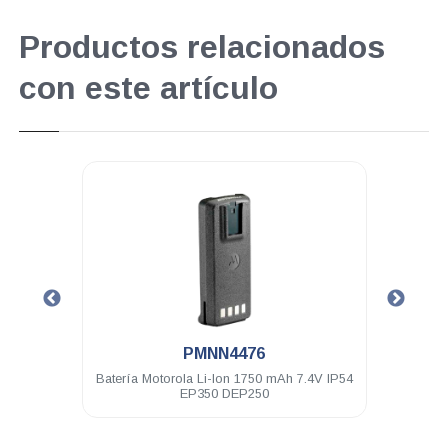
Productos relacionados
con este artículo
.
PMNN4476
50MX
Batería Motorola Li-Ion 1750 mAh 7.4V IP54
Anten
EP350 DEP250
17c