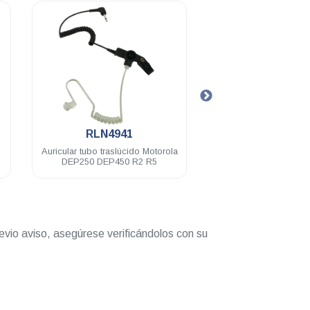
.
.
RLN4941
PMLN460
Auricular tubo traslúcido Motorola
Auricular Motorola PT
DEP250 DEP450 R2 R5
EP450 RVA50 A8 
evio aviso, asegúrese verificándolos con su