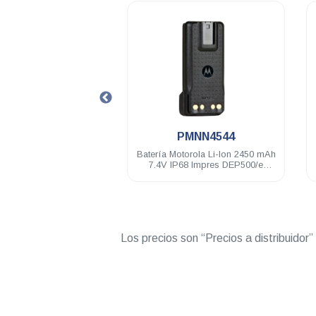
.
.
02RDH9UA1AN
PMNN4544
rtátil digital Motorola
Batería Motorola Li-Ion 2450 mAh
 128 Ch 4 Watts UHF
7.4V IP68 Impres DEP500/e
03-527 Mhz LKP
DGP5000e/8000e
Los precios son “Precios a distribuidor