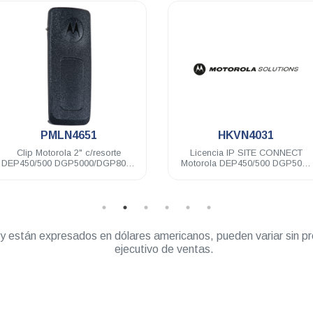
.
.
PMLN4651
HKVN4031
Clip Motorola 2" c/resorte
Licencia IP SITE CONNECT
DEP450/500 DGP5000/DGP8000
Motorola DEP450/500 DGP5000
R2 R5
DEM300/400/500 DGM5000
” y están expresados en dólares americanos, pueden variar sin pr
ejecutivo de ventas.