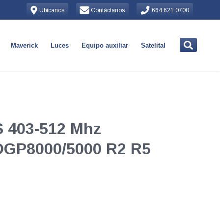
Ubícanos
Contáctanos
664 621 0700
Maverick
Luces
Equipo auxiliar
Satelital
 403-512 Mhz
DGP8000/5000 R2 R5