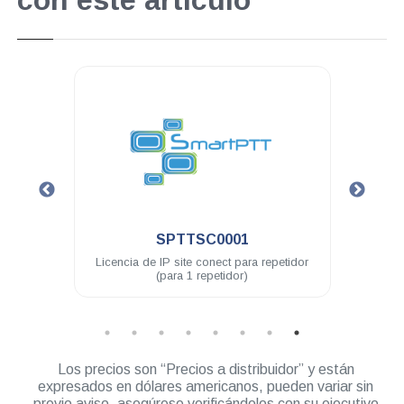
con este artículo
.
.
SPTTSC0001
HKVN40
icencia de IP site conect para repetidor
Licencia CapacityPlus su
(para 1 repetidor)
DEP500 DGP8000/5000/4
DGM8000/5000/6
Los precios son “Precios a distribuidor” y están
expresados en dólares americanos, pueden variar sin
previo aviso, asegúrese verificándolos con su ejecutivo