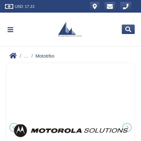
USD: 17.22
...
Mototrbo