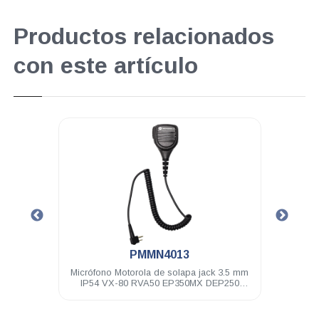
Productos relacionados
con este artículo
.
PMMN4013
o negro
Micrófono Motorola de solapa jack 3.5 mm
Audíf
0
IP54 VX-80 RVA50 EP350MX DEP250
neg
DEP450 A8 R2