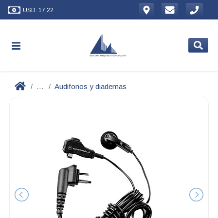
USD: 17.22
...
Audifonos y diademas